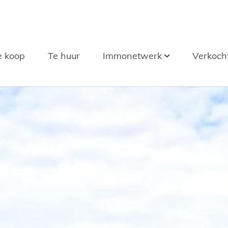
e koop
Te huur
Immonetwerk
Verkoch