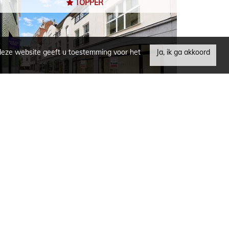
TOPPER
deze website geeft u toestemming voor het
Ja, ik ga akkoord
KORTRIJK - APPARTEMENT
140 m²
65 m²
1
Godfried Devreeselaan 43 / 0021
€ 238.000