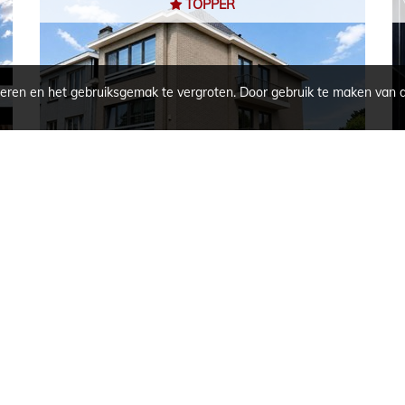
TOPPER
eren en het gebruiksgemak te vergroten. Door gebruik te maken van 
KORTRIJK - COMMERCIËLE WINKEL
100 m²
100 m²
Lekkerbeetstraat 3 / -
€ 299.000