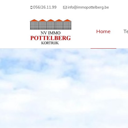
056/26.11.99
info@immopottelberg.be
Home
T