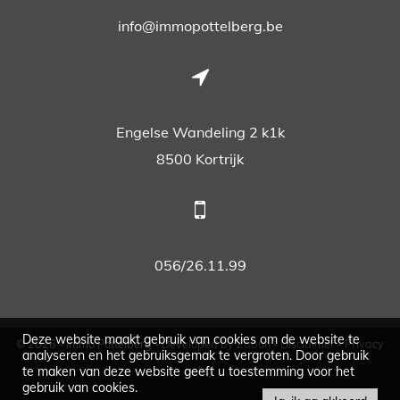
info@immopottelberg.be
Engelse Wandeling 2 k1k
8500 Kortrijk
056/26.11.99
Deze website maakt gebruik van cookies om de website te
© 2026 - Immo Pottelberg -
Developed by Zabun
-
Disclaimer
-
Privacy
analyseren en het gebruiksgemak te vergroten. Door gebruik
policy
te maken van deze website geeft u toestemming voor het
gebruik van cookies.