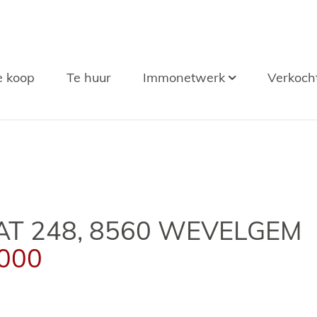
e koop
Te huur
Immonetwerk
Verkoch
T 248, 8560 WEVELGEM
.000