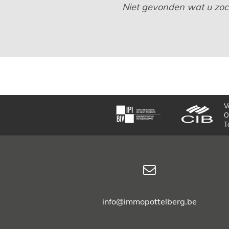
Niet gevonden wat u zocht
V
O
T
info@immopottelberg.be