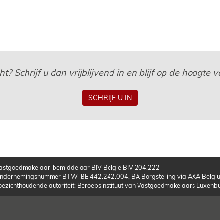
? Schrijf u dan vrijblijvend in en blijf op de hoogte
SCHRIJF U IN
astgoedmakelaar-bemiddelaar BIV België BIV 204.222
ndernemingsnummer BTW BE 442.242.004, BA Borgstelling via AXA Belgiu
oezichthoudende autoriteit: Beroepsinstituut van Vastgoedmakelaars Luxen