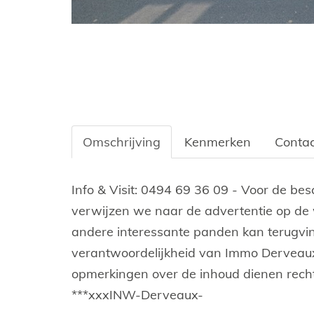
Omschrijving
Kenmerken
Contac
Omschrijving
Info & Visit: 0494 69 36 09 - Voor de be
verwijzen we naar de advertentie op de
andere interessante panden kan terugvind
verantwoordelijkheid van Immo Derveaux,
opmerkingen over de inhoud dienen rec
***xxxINW-Derveaux-