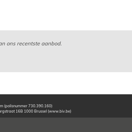
 van ons recentste aanbod.
m (polisnummer 730.390.160)
burgstraat 16B 1000 Brussel (www.biv.be)