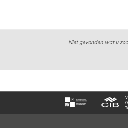
Niet gevonden wat u zocht
V
O
T