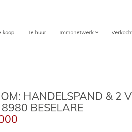
e koop
Te huur
Immonetwerk
Verkoch
OM: HANDELSPAND & 2 
 8980 BESELARE
.000