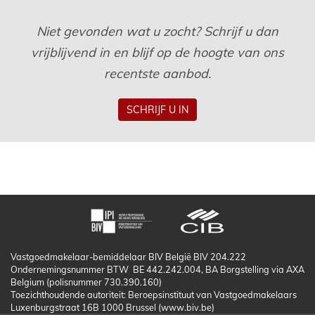
Niet gevonden wat u zocht? Schrijf u dan
vrijblijvend in en blijf op de hoogte van ons
recentste aanbod.
SCHRIJF U IN
Vastgoedmakelaar-bemiddelaar BIV België BIV 204.222
Ondernemingsnummer BTW BE 442.242.004, BA Borgstelling via AXA
Belgium (polisnummer 730.390.160)
Toezichthoudende autoriteit: Beroepsinstituut van Vastgoedmakelaars
Luxenburgstraat 16B 1000 Brussel (www.biv.be)