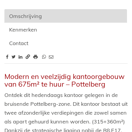
Omschrijving
Kenmerken
Contact
Omschrijving
Modern en veelzijdig kantoorgebouw
van 675m² te huur – Pottelberg
Ontdek dit hedendaags kantoor gelegen in de
bruisende Pottelberg-zone. Dit kantoor bestaat uit
twee afzonderlijke verdiepingen die zowel samen
als apart gehuurd kunnen worden. (315+360m²)
Dankzij de strategische ligging nabij de R8,E17,