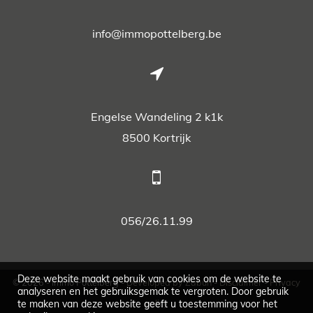
info@immopottelberg.be
Engelse Wandeling 2 k1k
8500 Kortrijk
056/26.11.99
Deze website maakt gebruik van cookies om de website te
© 2026 - Immo Pottelberg -
Developed by Zabun
-
Disclaimer
-
Privacy
analyseren en het gebruiksgemak te vergroten. Door gebruik
te maken van deze website geeft u toestemming voor het
policy