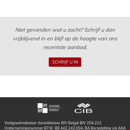
Niet gevonden wat u zocht? Schrijf u dan
vrijblijvend in en blijf op de hoogte van ons
recentste aanbod.
SCHRIJF U IN
Vastgoedmakelaar-bemiddelaar BIV België BIV 204.222
Ondernemingsnummer BTW BE 442.242.004, BA Borgstelling via AXA