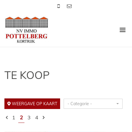
TE KOOP
WEERGAVE OP KAART
- Categorie -
1
2
3
4