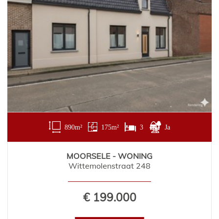
890 m²
175 m²
3
Ja
MOORSELE - WONING
Wittemolenstraat 248
€ 199.000