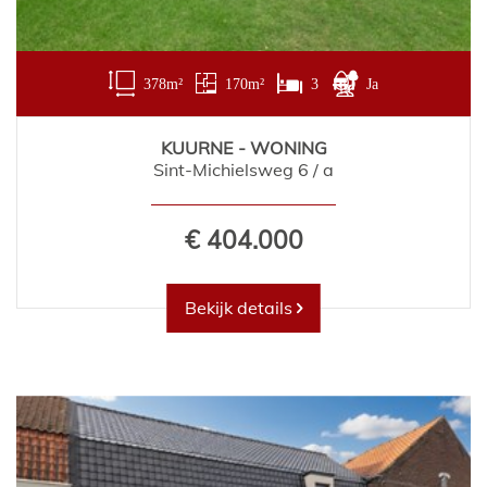
378 m²
170 m²
3
Ja
KUURNE - WONING
Sint-Michielsweg 6 / a
€ 404.000
Bekijk details