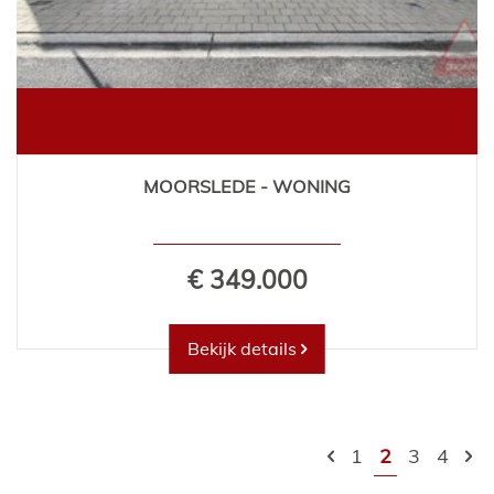
MOORSLEDE - WONING
€ 349.000
Bekijk details
1
2
3
4