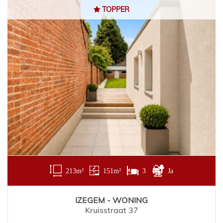
TOPPER
213 m²
151 m²
3
Ja
IZEGEM - WONING
Kruisstraat 37